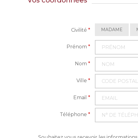
Vos coordonnées
MADAME
Civilité
*
Prénom
*
Nom
*
Ville
*
Email
*
Téléphone
*
Souhaitez vous recevoir les informations