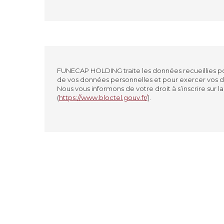
Article
PLAQUE
V
Type
*
FUNECAP HOLDING traite les données recueillies pou
de vos données personnelles et pour exercer vos dr
GRANIT
M
Matériau souhaité
*
Nous vous informons de votre droit à s’inscrire su
(
https://www.bloctel.gouv.fr/
).
NOIR
GRI
Coloris
OUI
NON
Avec une gravure
*
OUI
NON
Avec une photo
*
Ville pour l'article
*
Message
*