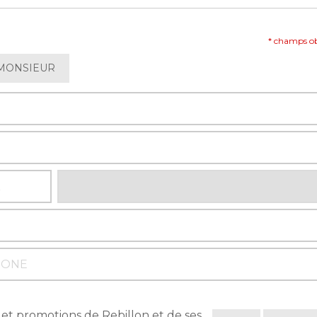
* champs ob
MONSIEUR
 et promotions de Rebillon et de ses