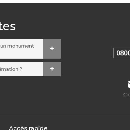
tes
r un monument
080
rémation ?
Co
Accès rapide