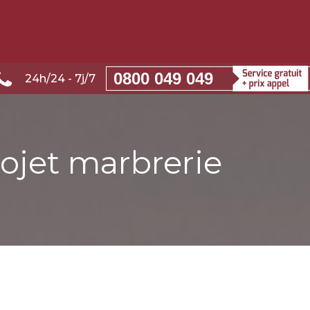
0800 049 049
24h/24 - 7j/7
rojet marbrerie