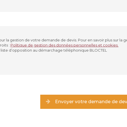
ASE
JARDINIÈRE
AUTRE
r la gestion de votre demande de devis. Pour en savoir plus sur la g
oits :
Politique de gestion des données personnelles et cookies.
ARBRE
PIERRE
JE NE SAIS PAS
r la liste d’opposition au démarchage téléphonique BLOCTEL
S
VERT
BLANC
BLEU
JE NE SAIS PAS
Envoyer votre demande de dev