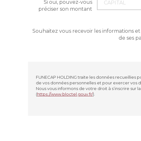
Si oui, pouvez-vous
préciser son montant
Souhaitez vous recevoir les informations e
de ses p
FUNECAP HOLDING traite les données recueillies pou
de vos données personnelles et pour exercer vos dr
Nous vous informons de votre droit à s’inscrire su
(
https://www.bloctel.gouv.fr/
).