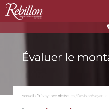
Évaluer le mont
Devis prévoyance
Accueil
Prévoyance obsèques