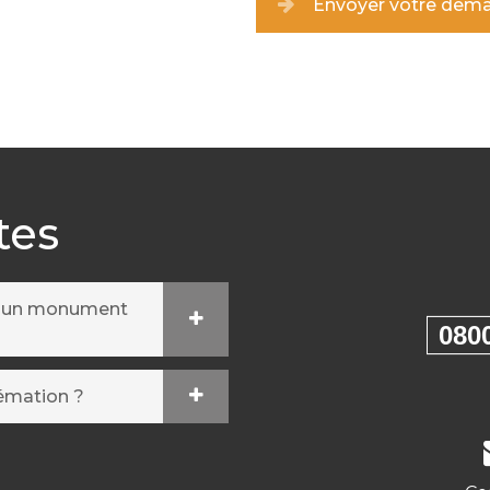
Envoyer votre dem
tes
r un monument
080
rémation ?