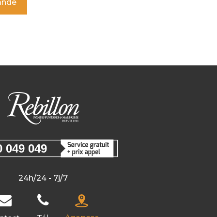
ande
0 049 049
24h/24 - 7j/7