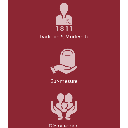
NOIR
GRIS
VERT
Tradition & Modernité
BLANC
BLEU
JE NE SAIS PAS
Sur-mesure
Avec une gravure
*
OUI
NON
Avec une photo
*
Dévouement