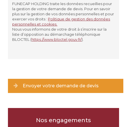
PLAQUE
FUNECAP HOLDING traite les données recueillies pour
la gestion de votre demande de devis. Pour en savoir
VASE
plus sur la gestion de vos données personnelles et pour
exercer vos droits :
Politique de gestion des données
personnelles et cookies.
JARDINIÈRE
Nous vous informons de votre droit à s’inscrire sur la
liste d’opposition au démarchage téléphonique
AUTRE
BLOCTEL (
https://www.bloctel.gouv.fr/
).
Matériau souhaité
*
GRANIT
MARBRE
Envoyer votre demande de devis
PIERRE
JE NE SAIS PAS
Nos engagements
Coloris