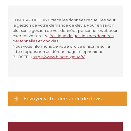
Civilité
*
MADAME
FUNECAP HOLDING traite les données recueillies pour
la gestion de votre demande de devis. Pour en savoir
MONSIEUR
plus sur la gestion de vos données personnelles et pour
exercer vos droits :
Politique de gestion des données
personnelles et cookies.
Prénom
*
Nous vous informons de votre droit à s’inscrire sur la
liste d’opposition au démarchage téléphonique
BLOCTEL (
https://www.bloctel.gouv.fr/
).
Nom
*
Lieu de résidence
Type de lieu
*
Envoyer votre demande de devis
Ville
*