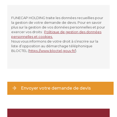
Civilité
*
MADAME
FUNECAP HOLDING traite les données recueillies pour
la gestion de votre demande de devis. Pour en savoir
MONSIEUR
plus sur la gestion de vos données personnelles et pour
exercer vos droits :
Politique de gestion des données
personnelles et cookies.
Prénom
*
Nous vous informons de votre droit à s’inscrire sur la
liste d’opposition au démarchage téléphonique
BLOCTEL (
https://www.bloctel.gouv.fr/
).
Nom
*
Lieu de résidence
Type de lieu
*
Envoyer votre demande de devis
Ville
*