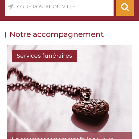
Code
postal
ou
ville
Notre accompagnement
Services funéraires