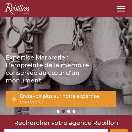
Togg
navi
Expertise Marbrerie :
L'empreinte de la mémoire
conservée au cœur d'un
monument.
En savoir plus sur notre expertise
marbrerie
Rechercher votre agence Rebillon