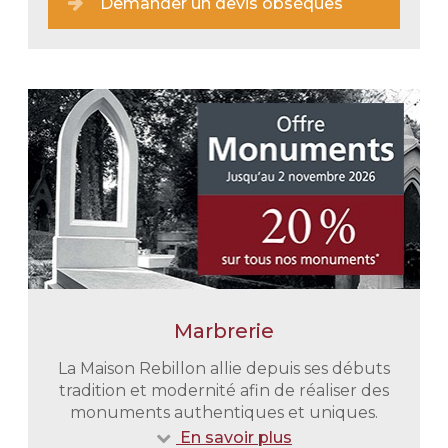
Demander un devis obsèques
Marbrerie
Une prise en charge immédiate
En tout discrétion et retenue nous
La Maison Rebillon allie depuis ses débuts
vous épaulons dans toutes vos
tradition et modernité afin de réaliser des
démarches administratives. Nous
monuments authentiques et uniques.
nous chargeons également du
En savoir plus
transport de votre proche du lieu de