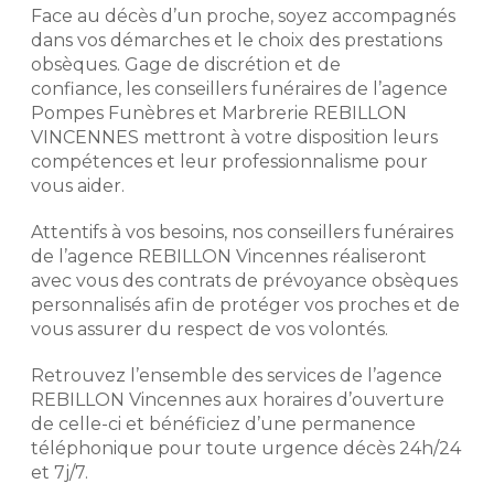
monument neuf, hors pose, hors
Face au décès d’un proche, soyez accompagnés
semelle, hors gravure, dans la limite
Notre histoire repose sur
dans vos démarches et le choix des prestations
des stocks disponibles de
l'expérience de nos conseillers
obsèques. Gage de discrétion et de
monuments et de la disponibilité des
funéraires. Exigeants, discrets et
confiance, les conseillers funéraires de l’agence
granits. Remise d’un montant
respectueux, ils mettent leur
maximum de 4 000 € TTC. Voir
Pompes Funèbres et Marbrerie REBILLON
professionnalisme à votre service
conditions de l’offre en agence et
VINCENNES mettront à votre disposition leurs
afin de déterminer avec vous votre
dans les mentions légales.
compétences et leur professionnalisme pour
budget et vos volontés afin de mieux
vous aider.
aborder votre démarche de
prévoyance obsèques.
Demander un devis
Attentifs à vos besoins, nos conseillers funéraires
marbrerie
de l’agence REBILLON Vincennes réaliseront
Préparer l'organisation des
obsèques
avec vous des contrats de prévoyance obsèques
personnalisés afin de protéger vos proches et de
Prévoir ses obsèques, c'est choisir
vous assurer du respect de vos volontés.
les prestations qui vont venir
composer l'hommage. Pour des
Retrouvez l’ensemble des services de l’agence
prestations d'excellence et une prise
REBILLON Vincennes aux horaires d’ouverture
en charge de qualité, nous
de celle-ci et bénéficiez d’une permanence
établissons avec vous les obsèques
que vous souhaitez en détails
téléphonique pour toute urgence décès 24h/24
(inhumation, crémation, cérémonie
et 7j/7.
civile ou religieuse, convoi, fleurs,