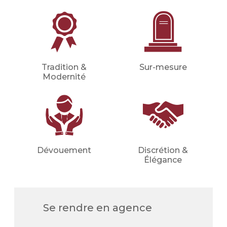
etc.).
Financer les obsèques
Financer vos obsèques par
anticipation afin de protéger vos
proches d'une dépense imprévue.
Tradition &
Sur-mesure
Modernité
Votre conseiller en prévoyance
obsèques déterminera avec vous le
montant du capital nécessaire et les
meilleures mensualités adaptées à
votre situation (familiale, financière,
etc.).
Dévouement
Discrétion &
Demander un devis
Élégance
prévoyance
Se rendre en agence