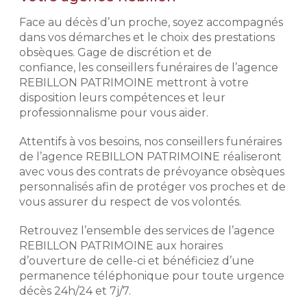
Offre valable du 3 août au
2 novembre 2026 pour l’achat d’un
Face au décès d’un proche, soyez accompagnés
L’exigence Rebillon
monument neuf, hors pose, hors
dans vos démarches et le choix des prestations
semelle, hors gravure, dans la limite
Notre histoire repose sur
obsèques. Gage de discrétion et de
des stocks disponibles de
l'expérience de nos conseillers
confiance, les conseillers funéraires de l’agence
monuments et de la disponibilité des
funéraires. Exigeants, discrets et
REBILLON PATRIMOINE mettront à votre
granits. Remise d’un montant
respectueux, ils mettent leur
maximum de 4 000 € TTC. Voir
disposition leurs compétences et leur
professionnalisme à votre service
conditions de l’offre en agence et
professionnalisme pour vous aider.
afin de déterminer avec vous votre
dans les mentions légales.
budget et vos volontés afin de mieux
Attentifs à vos besoins, nos conseillers funéraires
aborder votre démarche de
de l’agence REBILLON PATRIMOINE réaliseront
prévoyance obsèques.
Demander un devis
avec vous des contrats de prévoyance obsèques
marbrerie
personnalisés afin de protéger vos proches et de
Préparer l'organisation des
obsèques
vous assurer du respect de vos volontés.
Prévoir ses obsèques, c'est choisir
Retrouvez l’ensemble des services de l’agence
les prestations qui vont venir
REBILLON PATRIMOINE aux horaires
composer l'hommage. Pour des
d’ouverture de celle-ci et bénéficiez d’une
prestations d'excellence et une prise
permanence téléphonique pour toute urgence
en charge de qualité, nous
décès 24h/24 et 7j/7.
établissons avec vous les obsèques
que vous souhaitez en détails