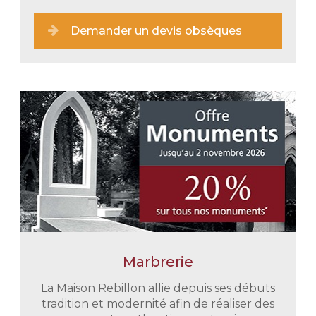
Demander un devis obsèques
Marbrerie
Une prise en charge immédiate
En tout discrétion et retenue nous
La Maison Rebillon allie depuis ses débuts
vous épaulons dans toutes vos
tradition et modernité afin de réaliser des
démarches administratives. Nous