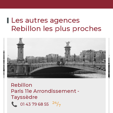
Les autres agences
Rebillon les plus proches
Rebillon
Paris 11e Arrondissement -
Tayssèdre
24
/
01 43 79 68 55
7