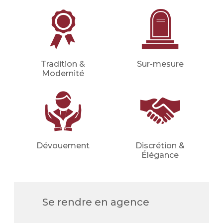
(inhumation, crémation, cérémonie
civile ou religieuse, convoi, fleurs,
etc.).
Financer les obsèques
Tradition &
Sur-mesure
Financer vos obsèques par
Modernité
anticipation afin de protéger vos
proches d'une dépense imprévue.
Votre conseiller en prévoyance
obsèques déterminera avec vous le
montant du capital nécessaire et les
meilleures mensualités adaptées à
votre situation (familiale, financière,
etc.).
Dévouement
Discrétion &
Élégance
Demander un devis
prévoyance
Se rendre en agence