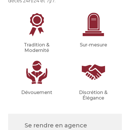
décès 24h/24 et 7j/7.
etc.).
Financer les obsèques
Financer vos obsèques par
anticipation afin de protéger vos
proches d'une dépense imprévue.
Votre conseiller en prévoyance
Tradition &
Sur-mesure
obsèques déterminera avec vous le
Modernité
montant du capital nécessaire et les
meilleures mensualités adaptées à
votre situation (familiale, financière,
etc.).
Demander un devis
Dévouement
Discrétion &
prévoyance
Élégance
Se rendre en agence