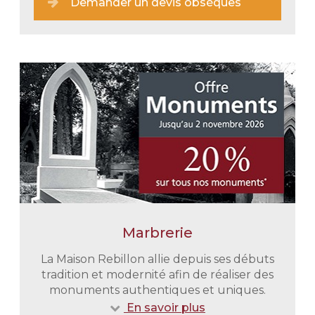
Demander un devis obsèques
Marbrerie
Une prise en charge immédiate
En tout discrétion et retenue nous
La Maison Rebillon allie depuis ses débuts
vous épaulons dans toutes vos
tradition et modernité afin de réaliser des
démarches administratives. Nous
monuments authentiques et uniques.
nous chargeons également du
En savoir plus
transport de votre proche du lieu de