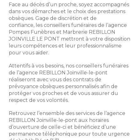
monument neuf, hors pose, hors
Face au décès d’un proche, soyez accompagnés
semelle, hors gravure, dans la limite
Notre histoire repose sur
dans vos démarches et le choix des prestations
des stocks disponibles de
l'expérience de nos conseillers
obsèques. Gage de discrétion et de
monuments et de la disponibilité des
funéraires. Exigeants, discrets et
confiance, les conseillers funéraires de l’agence
granits. Remise d’un montant
respectueux, ils mettent leur
maximum de 4 000 € TTC. Voir
Pompes Funèbres et Marbrerie REBILLON
professionnalisme à votre service
conditions de l’offre en agence et
JOINVILLE LE PONT mettront à votre disposition
afin de déterminer avec vous votre
dans les mentions légales.
leurs compétences et leur professionnalisme
budget et vos volontés afin de mieux
pour vous aider.
aborder votre démarche de
prévoyance obsèques.
Demander un devis
Attentifs à vos besoins, nos conseillers funéraires
marbrerie
de l’agence REBILLON Joinville-le-pont
Préparer l'organisation des
obsèques
réaliseront avec vous des contrats de
prévoyance obsèques personnalisés afin de
Prévoir ses obsèques, c'est choisir
protéger vos proches et de vous assurer du
les prestations qui vont venir
respect de vos volontés.
composer l'hommage. Pour des
prestations d'excellence et une prise
Retrouvez l’ensemble des services de l’agence
en charge de qualité, nous
REBILLON Joinville-le-pont aux horaires
établissons avec vous les obsèques
que vous souhaitez en détails
d’ouverture de celle-ci et bénéficiez d’une
(inhumation, crémation, cérémonie
permanence téléphonique pour toute urgence
civile ou religieuse, convoi, fleurs,