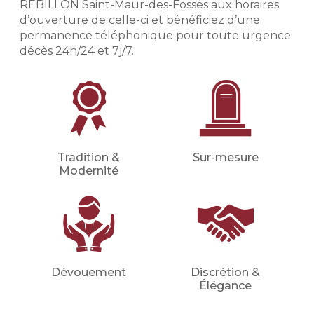
REBILLON Saint-Maur-des-Fossés aux horaires
(inhumation, crémation, cérémonie
civile ou religieuse, convoi, fleurs,
d’ouverture de celle-ci et bénéficiez d’une
etc.).
permanence téléphonique pour toute urgence
décès 24h/24 et 7j/7.
Financer les obsèques
Financer vos obsèques par
anticipation afin de protéger vos
proches d'une dépense imprévue.
Votre conseiller en prévoyance
obsèques déterminera avec vous le
montant du capital nécessaire et les
Tradition &
Sur-mesure
meilleures mensualités adaptées à
Modernité
votre situation (familiale, financière,
etc.).
Demander un devis
prévoyance
Dévouement
Discrétion &
Élégance