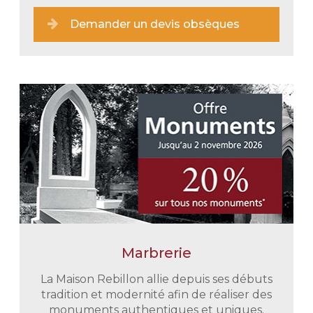
Demander un devis obsèques
Marbrerie
Une prise en charge immédiate
En tout discrétion et retenue nous
La Maison Rebillon allie depuis ses débuts
vous épaulons dans toutes vos
tradition et modernité afin de réaliser des
démarches administratives. Nous
monuments authentiques et uniques.