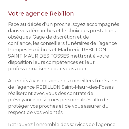
2 novembre 2026 pour l’achat d’un
L’exigence Rebillon
monument neuf, hors pose, hors
Votre agence Rebillon
semelle, hors gravure, dans la limite
Notre histoire repose sur
des stocks disponibles de
l'expérience de nos conseillers
Face au décès d’un proche, soyez accompagnés
monuments et de la disponibilité des
funéraires. Exigeants, discrets et
dans vos démarches et le choix des prestations
granits. Remise d’un montant
respectueux, ils mettent leur
obsèques. Gage de discrétion et de
maximum de 4 000 € TTC. Voir
professionnalisme à votre service
confiance, les conseillers funéraires de l’agence
conditions de l’offre en agence et
afin de déterminer avec vous votre
Pompes Funèbres et Marbrerie REBILLON
dans les mentions légales.
budget et vos volontés afin de mieux
SAINT MAUR DES FOSSES mettront à votre
aborder votre démarche de
disposition leurs compétences et leur
prévoyance obsèques.
Demander un devis
professionnalisme pour vous aider.
marbrerie
Préparer l'organisation des
Attentifs à vos besoins, nos conseillers funéraires
obsèques
de l’agence REBILLON Saint-Maur-des-Fossés
Prévoir ses obsèques, c'est choisir
réaliseront avec vous des contrats de
les prestations qui vont venir
prévoyance obsèques personnalisés afin de
composer l'hommage. Pour des
protéger vos proches et de vous assurer du
prestations d'excellence et une prise
respect de vos volontés.
en charge de qualité, nous
établissons avec vous les obsèques
Retrouvez l’ensemble des services de l’agence
que vous souhaitez en détails