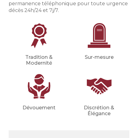
(inhumation, crémation, cérémonie
permanence téléphonique pour toute urgence
civile ou religieuse, convoi, fleurs,
décès 24h/24 et 7j/7.
etc.).
Financer les obsèques
Financer vos obsèques par
anticipation afin de protéger vos
proches d'une dépense imprévue.
Votre conseiller en prévoyance
Tradition &
Sur-mesure
obsèques déterminera avec vous le
Modernité
montant du capital nécessaire et les
meilleures mensualités adaptées à
votre situation (familiale, financière,
etc.).
Demander un devis
Dévouement
Discrétion &
prévoyance
Élégance