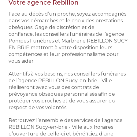
Votre agence Rebillon
2 novembre 2026 pour l’achat d’un
L’exigence Rebillon
monument neuf, hors pose, hors
Face au décès d’un proche, soyez accompagnés
semelle, hors gravure, dans la limite
Notre histoire repose sur
dans vos démarches et le choix des prestations
des stocks disponibles de
l'expérience de nos conseillers
obsèques. Gage de discrétion et de
monuments et de la disponibilité des
funéraires. Exigeants, discrets et
confiance, les conseillers funéraires de l’agence
granits. Remise d’un montant
respectueux, ils mettent leur
maximum de 4 000 € TTC. Voir
Pompes Funèbres et Marbrerie REBILLON SUCY
professionnalisme à votre service
conditions de l’offre en agence et
EN BRIE mettront à votre disposition leurs
afin de déterminer avec vous votre
dans les mentions légales.
compétences et leur professionnalisme pour
budget et vos volontés afin de mieux
vous aider.
aborder votre démarche de
prévoyance obsèques.
Demander un devis
Attentifs à vos besoins, nos conseillers funéraires
marbrerie
de l’agence REBILLON Sucy-en-brie - Ville
Préparer l'organisation des
obsèques
réaliseront avec vous des contrats de
prévoyance obsèques personnalisés afin de
Prévoir ses obsèques, c'est choisir
protéger vos proches et de vous assurer du
les prestations qui vont venir
respect de vos volontés.
composer l'hommage. Pour des
prestations d'excellence et une prise
Retrouvez l’ensemble des services de l’agence
en charge de qualité, nous
REBILLON Sucy-en-brie - Ville aux horaires
établissons avec vous les obsèques
que vous souhaitez en détails
d’ouverture de celle-ci et bénéficiez d’une