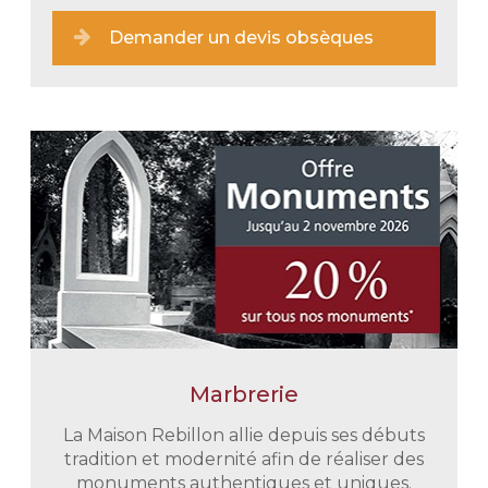
Demander un devis obsèques
Marbrerie
Une prise en charge immédiate
En tout discrétion et retenue nous
La Maison Rebillon allie depuis ses débuts
vous épaulons dans toutes vos
tradition et modernité afin de réaliser des
démarches administratives. Nous
monuments authentiques et uniques.